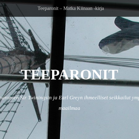
Teeparonit – Matka Kiinaan -kirja
TEEPARONIT
paronien Sir Twiningsin ja Earl Greyn ihmeelliset seikkailut ym
maailmaa