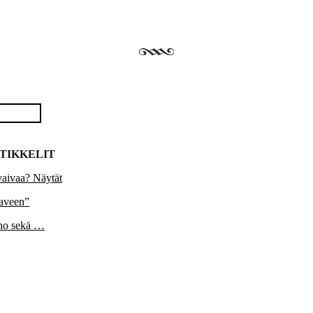
TIKKELIT
vaivaa? Näytät
aaveen”
lho sekä …