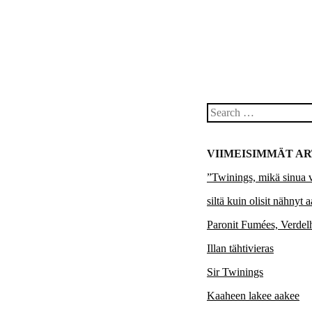
Search
VIIMEISIMMÄT AR
”Twinings, mikä sinua 
siltä kuin olisit nähnyt 
Paronit Fumées, Verde
Illan tähtivieras
Sir Twinings
Kaaheen lakee aakee