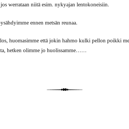
 jos werrataan niitä esim. nykyajan lentokoneisiin.
 pysähdyimme ennen metsän reunaa.
los, huomasimme että jokin hahmo kulki pellon poikki mei
ta, hetken olimme jo huolissamme……