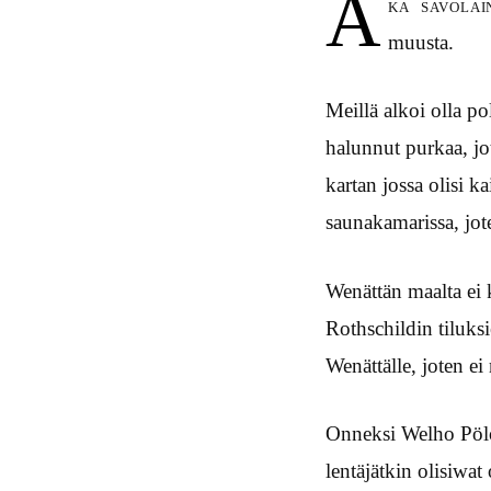
A
ka savolai
muusta.
Meillä alkoi olla pol
halunnut purkaa, jo
kartan jossa olisi k
saunakamarissa, jote
Wenättän maalta e
Rothschildin tiluks
Wenättälle, joten e
Onneksi Welho Pölön
lentäjätkin olisiwat