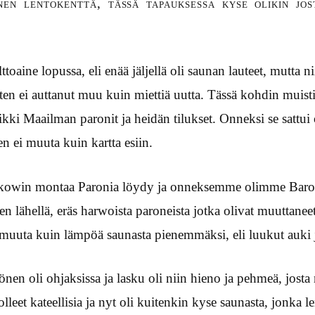
nen lentokenttä, tässä tapauksessa kyse olikin jos
ttoaine lopussa, eli enää jäljellä oli saunan lauteet, mutta ni
ten ei auttanut muu kuin miettiä uutta. Tässä kohdin muisti
aikki Maailman paronit ja heidän tilukset. Onneksi se sattu
n ei muuta kuin kartta esiin.
i kowin montaa Paronia löydy ja onneksemme olimme Baro
ien lähellä, eräs harwoista paroneista jotka olivat muuttane
i muuta kuin lämpöä saunasta pienemmäksi, eli luukut auki j
en oli ohjaksissa ja lasku oli niin hieno ja pehmeä, josta
 olleet kateellisia ja nyt oli kuitenkin kyse saunasta, jonka