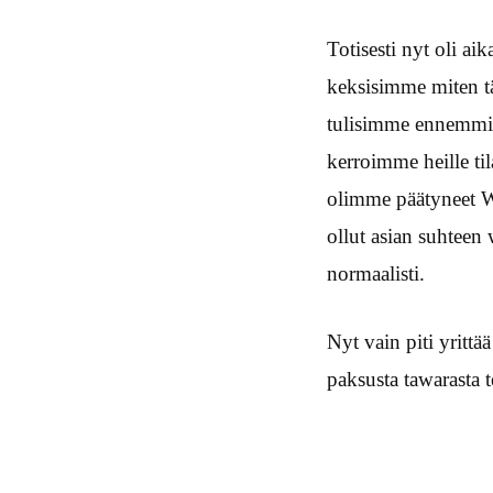
Totisesti nyt oli ai
keksisimme miten tä
tulisimme ennemmin
kerroimme heille til
olimme päätyneet We
ollut asian suhteen
normaalisti.
Nyt vain piti yritt
paksusta tawarasta t