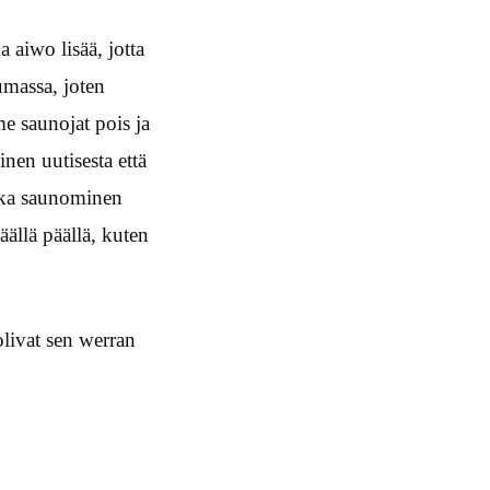
a aiwo lisää, jotta
umassa, joten
 saunojat pois ja
nen uutisesta että
iika saunominen
ällä päällä, kuten
olivat sen werran