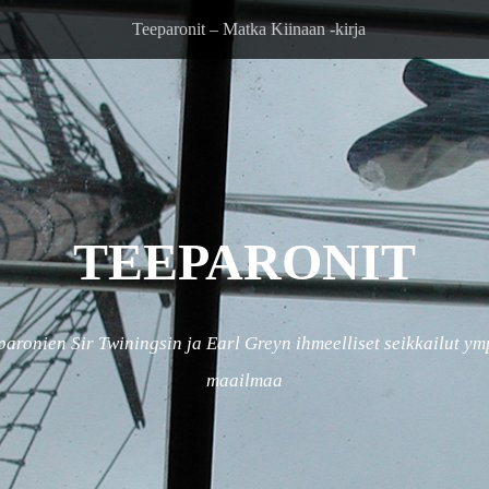
Teeparonit – Matka Kiinaan -kirja
TEEPARONIT
paronien Sir Twiningsin ja Earl Greyn ihmeelliset seikkailut ym
maailmaa