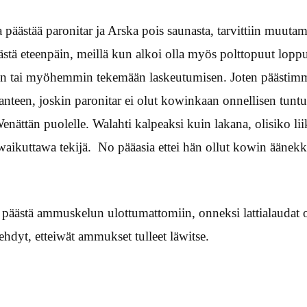
ka päästää paronitar ja Arska pois saunasta, tarvittiin muutam
stä eteenpäin, meillä kun alkoi olla myös polttopuut lopp
 tai myöhemmin tekemään laskeutumisen. Joten päästimme
anteen, joskin paronitar ei olut kowinkaan onnellisen tuntui
nättän puolelle. Walahti kalpeaksi kuin lakana, olisiko l
 waikuttawa tekijä. No pääasia ettei hän ollut kowin äänekkä
ää päästä ammuskelun ulottumattomiin, onneksi lattialaudat 
ehdyt, etteiwät ammukset tulleet läwitse.