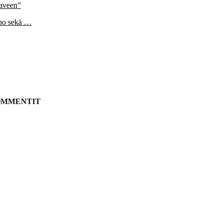
aaveen”
lho sekä …
OMMENTIT