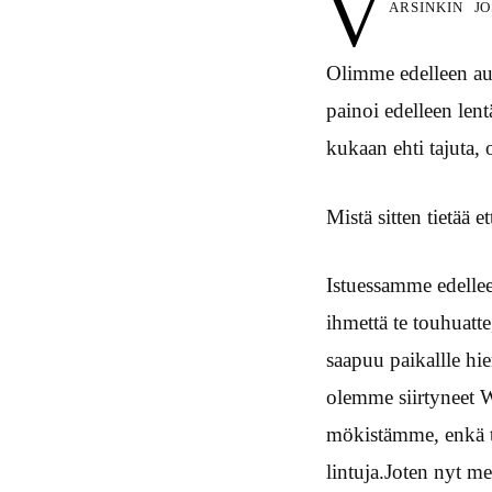
V
arsinkin j
Olimme edelleen aut
painoi edelleen le
kukaan ehti tajuta, o
Mistä sitten tietää e
Istuessamme edellee
ihmettä te touhuatt
saapuu paikallle hi
olemme siirtyneet We
mökistämme, enkä to
lintuja.Joten nyt me