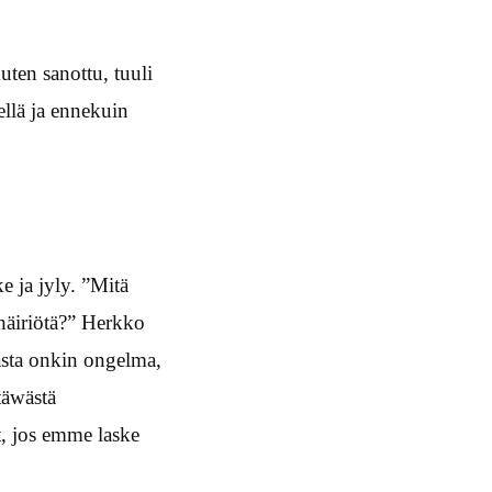
ten sanottu, tuuli
llä ja ennekuin
 ja jyly. ”Mitä
 häiriötä?” Herkko
asta onkin ongelma,
täwästä
t, jos emme laske