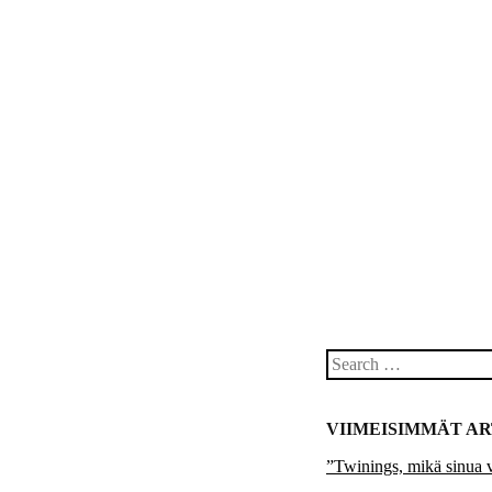
Post navigation
Search
VIIMEISIMMÄT AR
”Twinings, mikä sinua 