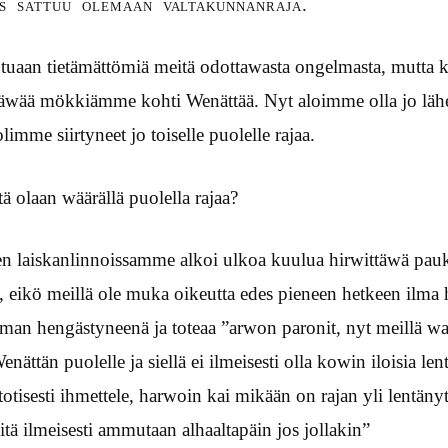
os sattuu olemaan valtakunnanraja.
uaan tietämättömiä meitä odottawasta ongelmasta, mutta ku
ntäwää mökkiämme kohti Wenättää. Nyt aloimme olla jo lähe
limme siirtyneet jo toiselle puolelle rajaa.
ttä olaan wäärällä puolella rajaa?
n laiskanlinnoissamme alkoi ulkoa kuulua hirwittäwä pauke
e, eikö meillä ole muka oikeutta edes pieneen hetkeen ilma
eman hengästyneenä ja toteaa ”arwon paronit, nyt meillä w
nättän puolelle ja siellä ei ilmeisesti olla kowin iloisia len
tisesti ihmettele, harwoin kai mikään on rajan yli lentäny
itä ilmeisesti ammutaan alhaaltapäin jos jollakin”