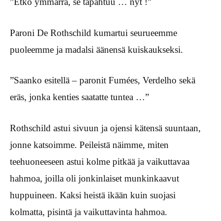
”Etkö ymmärrä, se tapahtuu … nyt !”
Paroni De Rothschild kumartui seurueemme
puoleemme ja madalsi äänensä kuiskaukseksi.
”Saanko esitellä – paronit Fumées, Verdelho sekä
eräs, jonka kenties saatatte tuntea …”
Rothschild astui sivuun ja ojensi kätensä suuntaan,
jonne katsoimme. Peileistä näimme, miten
teehuoneeseen astui kolme pitkää ja vaikuttavaa
hahmoa, joilla oli jonkinlaiset munkinkaavut
huppuineen. Kaksi heistä ikään kuin suojasi
kolmatta, pisintä ja vaikuttavinta hahmoa.