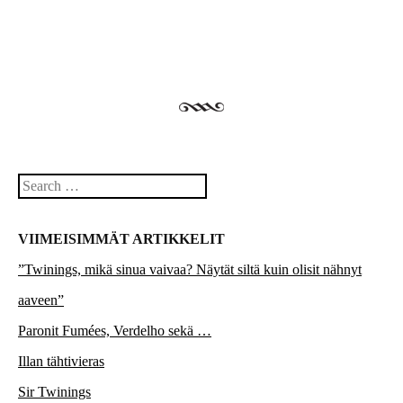
Post navigation
Search
VIIMEISIMMÄT ARTIKKELIT
”Twinings, mikä sinua vaivaa? Näytät siltä kuin olisit nähnyt
aaveen”
Paronit Fumées, Verdelho sekä …
Illan tähtivieras
Sir Twinings