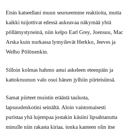
Etsin katseellani muun seurueemme reaktioita, mutta
kaikki tuijottivat edessä aukeavaa näkymää yhtä
pöllämystyneinä, niin kelpo Earl Grey, Joensuu, Mac
Arska kuin nurkassa lymyilevät Herkko, Jeeves ja
Welho Pölönenkin.
Silloin kolmas hahmo astui askeleen eteenpäin ja
kattokruunun valo osui hänen jylhiin piirteisiinsä.
Samat piirteet muistin eräästä taulusta,
lapsuudenkotini seinältä. Aloin vaistomaisesti
puristaa yhä lujempaa jostakin käsiini lipsahtanutta
minulle niin rakasta kirjaa, jonka kanteen olin itse