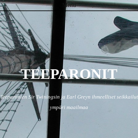
Menu
Skip to content
TEEPARONIT
Teeparonien Sir Twiningsin ja Earl Greyn ihmeelliset seikkailut
ympäri maailmaa