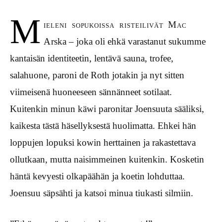
M
ieleni sopukoissa risteilivät Mac
Arska – joka oli ehkä varastanut sukumme
kantaisän identiteetin, lentävä sauna, trofee,
salahuone, paroni de Roth jotakin ja nyt sitten
viimeisenä huoneeseen sännänneet sotilaat.
Kuitenkin minun käwi paronitar Joensuuta sääliksi,
kaikesta tästä häsellyksestä huolimatta. Ehkei hän
loppujen lopuksi kowin herttainen ja rakastettava
ollutkaan, mutta naisimmeinen kuitenkin. Kosketin
häntä kevyesti olkapäähän ja koetin lohduttaa.
Joensuu säpsähti ja katsoi minua tiukasti silmiin.