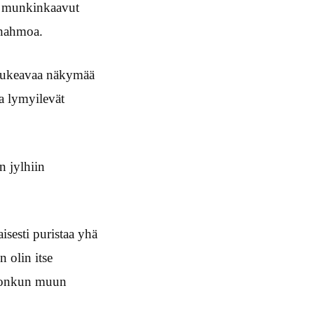
et munkinkaavut
 hahmoa.
ä aukeavaa näkymää
a lymyilevät
n jylhiin
isesti puristaa yhä
n olin itse
t jonkun muun