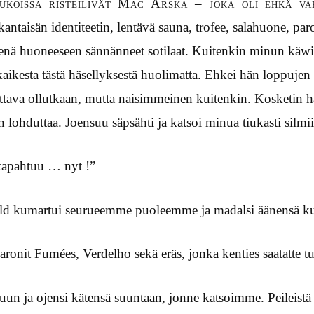
pukoissa risteilivät Mac Arska – joka oli ehkä va
ntaisän identiteetin, lentävä sauna, trofee, salahuone, par
isenä huoneeseen sännänneet sotilaat. Kuitenkin minun käwi
 kaikesta tästä häsellyksestä huolimatta. Ehkei hän loppuje
tettava ollutkaan, mutta naisimmeinen kuitenkin. Kosketin h
 lohduttaa. Joensuu säpsähti ja katsoi minua tiukasti silmi
tapahtuu … nyt !”
ld kumartui seurueemme puoleemme ja madalsi äänensä ku
paronit Fumées, Verdelho sekä eräs, jonka kenties saatatte 
vuun ja ojensi kätensä suuntaan, jonne katsoimme. Peileist