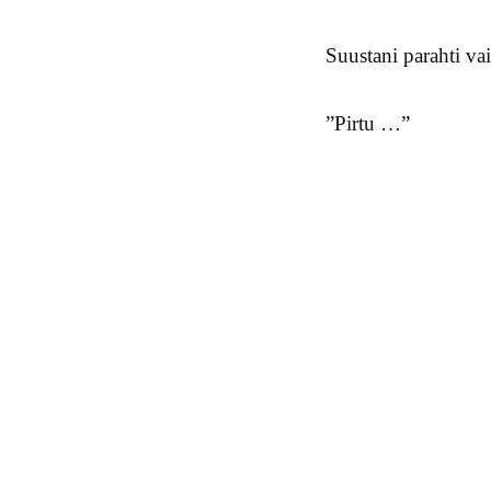
Suustani parahti va
”Pirtu …”
Post navigation