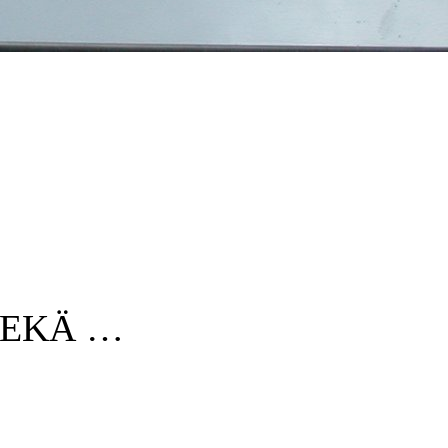
SEKÄ …