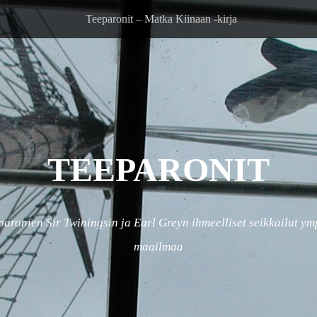
Teeparonit – Matka Kiinaan -kirja
TEEPARONIT
paronien Sir Twiningsin ja Earl Greyn ihmeelliset seikkailut ym
maailmaa