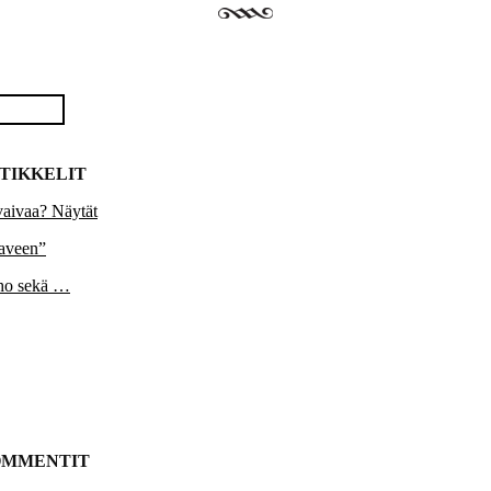
TIKKELIT
vaivaa? Näytät
aaveen”
lho sekä …
OMMENTIT