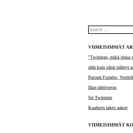
Search
VIIMEISIMMÄT AR
”Twinings, mikä sinua 
siltä kuin olisit nähnyt 
Paronit Fumées, Verde
Illan tähtivieras
Sir Twinings
Kaaheen lakee aakee
VIIMEISIMMÄT K