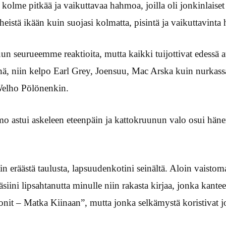
 kolme pitkää ja vaikuttavaa hahmoa, joilla oli jonkinlais
eistä ikään kuin suojasi kolmatta, pisintä ja vaikuttavinta
uun seurueemme reaktioita, mutta kaikki tuijottivat edess
ä, niin kelpo Earl Grey, Joensuu, Mac Arska kuin nurkass
Welho Pölönenkin.
o astui askeleen eteenpäin ja kattokruunun valo osui häne
in eräästä taulusta, lapsuudenkotini seinältä. Aloin vaistoma
siini lipsahtanutta minulle niin rakasta kirjaa, jonka kantee
ronit – Matka Kiinaan”, mutta jonka selkämystä koristiva