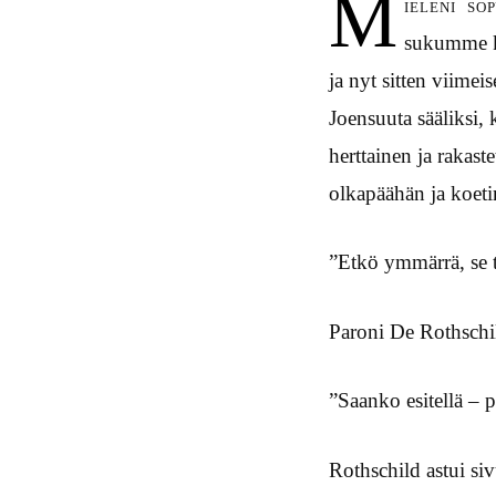
M
ieleni so
sukumme ka
ja nyt sitten viime
Joensuuta sääliksi,
herttainen ja rakas
olkapäähän ja koetin
”Etkö ymmärrä, se 
Paroni De Rothschi
”Saanko esitellä – 
Rothschild astui si