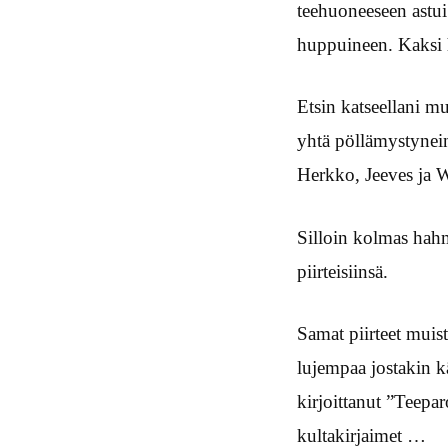
teehuoneeseen astui
huppuineen. Kaksi h
Etsin katseellani m
yhtä pöllämystynein
Herkko, Jeeves ja 
Silloin kolmas hahm
piirteisiinsä.
Samat piirteet muist
lujempaa jostakin kä
kirjoittanut ”Teepa
kultakirjaimet …