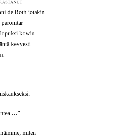
rastanut
oni de Roth jotakin
 paronitar
n lopuksi kowin
äntä kevyesti
in.
iskaukseksi.
tuntea …”
ä näimme, miten